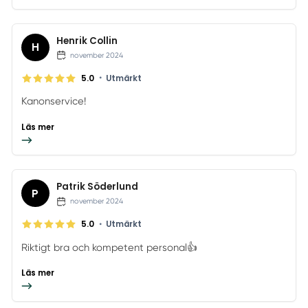
Henrik Collin
H
november 2024
•
5.0
Utmärkt
Kanonservice!
Läs mer
Patrik Söderlund
P
november 2024
•
5.0
Utmärkt
Riktigt bra och kompetent personal👍
Läs mer